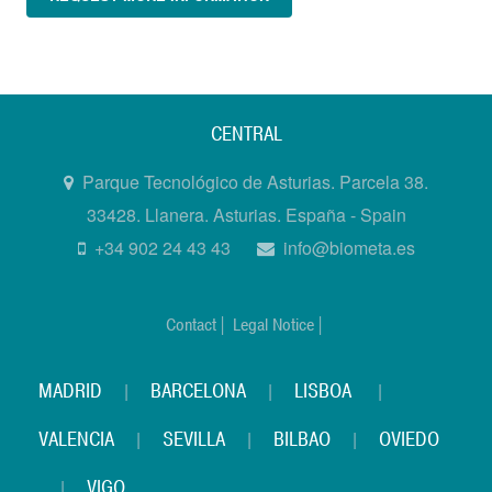
CENTRAL
Parque Tecnológico de Asturias. Parcela 38.
33428. Llanera. Asturias. España - Spain
+34 902 24 43 43
info@biometa.es
Contact |
Legal Notice |
MADRID
|
BARCELONA
|
LISBOA
|
VALENCIA
|
SEVILLA
|
BILBAO
|
OVIEDO
|
VIGO