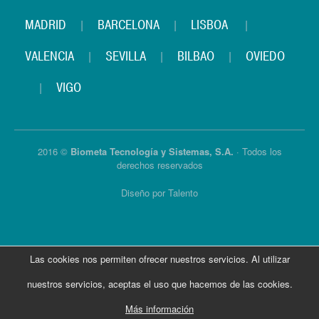
MADRID
|
BARCELONA
|
LISBOA
|
VALENCIA
|
SEVILLA
|
BILBAO
|
OVIEDO
|
VIGO
2016 ©
Biometa Tecnología y Sistemas, S.A.
· Todos los
derechos reservados
Diseño por Talento
Las cookies nos permiten ofrecer nuestros servicios. Al utilizar
nuestros servicios, aceptas el uso que hacemos de las cookies.
Más información