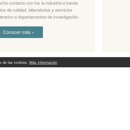
ho contacto con los la industria a través
os de calidad, laboratorios y servicios
ensivo a departamentos de investigación.
Conocer más »
os de las cookies.
Más información
ASOCIACIÓN PORTUGUESA
DE TROMBOSIS Y
HEMOSTASIA
La Asociación Portuguesa de