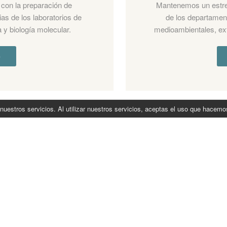
con la preparación de
Mantenemos un estrec
as de los laboratorios de
de los departament
 y biología molecular.
medioambientales, ext
»
nuestros servicios. Al utilizar nuestros servicios, aceptas el uso que hacem
31º CONGRESO SOCIEDAD
PORTUGUESA DE
CARDIOPNEUMOLOGÍA
Durante los días 26 y 28 de