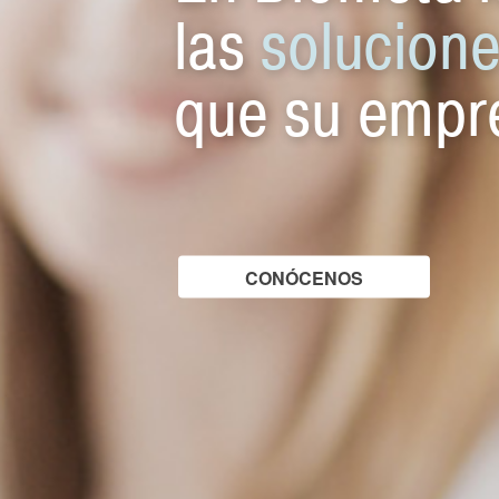
las
solucione
que su empre
CONÓCENOS